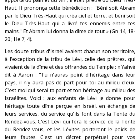
apporta du pain et du vin ; il était prêtre du Dieu Très-
Haut. Il prononça cette bénédiction : "Béni soit Abram
par le Dieu Très-Haut qui créa ciel et terre, et béni soit
le Dieu Très-Haut qui a livré tes ennemis entre tes
mains." Et Abram lui donna la dîme de tout » (Gn 14, 18-
20 ; He 7, 4).
Les douze tribus d'Israël avaient chacun son territoire,
à l'exception de la tribu de Lévi, celle des prêtres, qui
vivaient de la dîme et des offrandes du Temple : « Yahvé
dit à Aaron : "Tu n'auras point d'héritage dans leur
pays, il n'y aura pas de part pour toi au milieu d'eux.
C'est moi qui serai ta part et ton héritage au milieu des
Israélites. Voici : aux enfants de Lévi je donne pour
héritage toute dîme perçue en Israël, en échange de
leurs services, du service qu'ils font dans la Tente du
Rendez-vous. C'est Lévi qui fera le service de la Tente
du Rendez-vous, et les Lévites porteront le poids de
leurs fautes. C'est un décret perpétuel pour vos